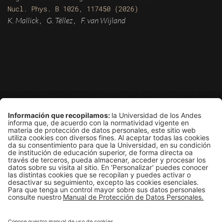
Nucl. Phys. B 1026, 117450 (2026)
K. Mallick
G. Téllez
F. van Wijland
,
,
Grupo de Física Estadística
Departamento de Física
Edificio Ip
Carrera 1E # 18A-10
Bogotá, Colombia