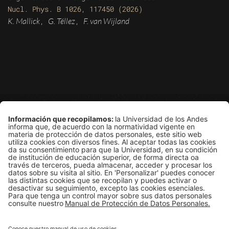
Nucl. Phys. B 1026, 117450 (2026)
K. Mallick
G. Téllez
F. van Wijland
,
,
Grupo de Física Estadística
Departamento de Física
Edificio Ip
Carrera 1E # 18A-10
Bogotá, Colombia