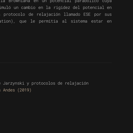
ula Browniana en un potencial parabólico cuya
imuló un cambio en la rigidez del potencial en
n protocolo de relajación llamado ESE por sus
ration), que le permitía al sistema estar en
e Jarzynski y protocolos de relajación
s Andes (2019)